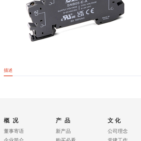
描述
概 况
产 品
文 化
董事寄语
新产品
公司理念
企业简介
购买必看
党建工作