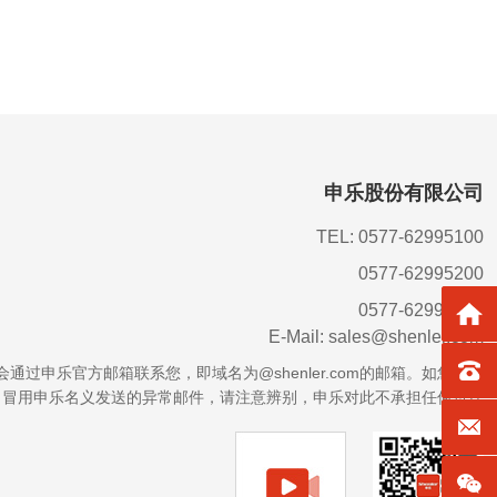
申乐股份有限公司
TEL: 0577-62995100
0577-62995200
0577-62995300
返回
E-Mail: sales@shenler.com
TEL：0
会通过申乐官方邮箱联系您，即域名为@shenler.com的邮箱。
如您收到
冒用
申乐名义发送的异常邮件，请注意辨别，
申乐对此不承担任何责任
E-mai