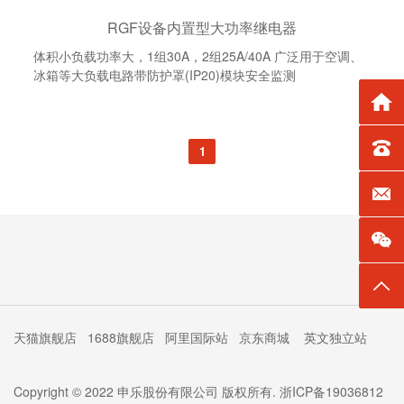
RGF设备内置型大功率继电器
体积小负载功率大，1组30A，2组25A/40A 广泛用于空调、
冰箱等大负载电路带防护罩(IP20)模块安全监测
返回
TEL：0
1
E-mai
返回
天猫旗舰店
1688旗舰店
阿里国际站
京东商城
英文独立站
Copyright © 2022 申乐股份有限公司 版权所有.
浙ICP备19036812