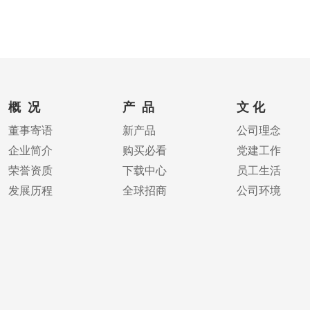
兵连纪念馆2017年3月，被中宣部命名为全国爱
概 况
产 品
文 化
董事寄语
新产品
公司理念
企业简介
购买必看
党建工作
荣誉资质
下载中心
员工生活
发展历程
全球招商
公司环境