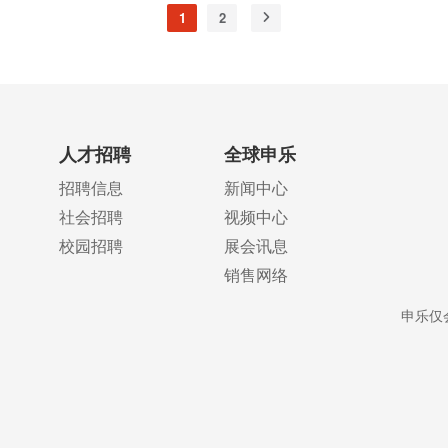
国主义教育示范基地。再现了洞头先锋女子民兵连不平凡的成长历程，展示
1
2
人才招聘
全球申乐
招聘信息
新闻中心
社会招聘
视频中心
校园招聘
展会讯息
销售网络
申乐仅