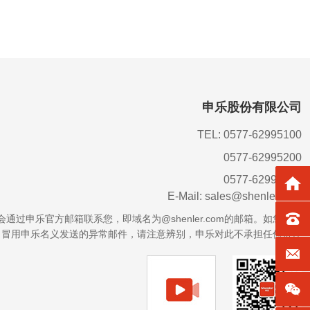
了一代代女民兵传承红色基因，接力奋发作为，致力洞头...
申乐股份有限公司
TEL: 0577-62995100
0577-62995200
0577-62995300
返回
E-Mail: sales@shenler.com
TEL：0
会通过申乐官方邮箱联系您，即域名为@shenler.com的邮箱。
如您收到
冒用
申乐名义发送的异常邮件，请注意辨别，
申乐对此不承担任何责任
E-mai