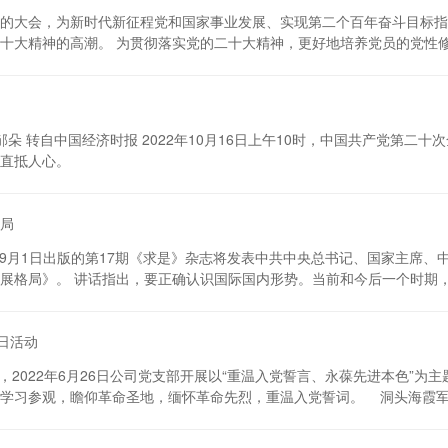
的大会，为新时代新征程党和国家事业发展、实现第二个百年奋斗目标指
十大精神的高潮。 为贯彻落实党的二十大精神，更好地培养党员的党性修养
员学习党的二十大报告. 聆听宣讲的党员干部心潮澎湃，一次次热烈的掌
想和行动统一到党的二十大精神上来，以奋力谱写加快建设幸福美好新申
 会后，党支部还组织党员志愿活动清理打扫公司厂区绿化带。此次活动
..
邹朵 转自中国经济时报 2022年10月16日上午10时，中国共产党第
直抵人心。
局
电 9月1日出版的第17期《求是》杂志将发表中共中央总书记、国家主席
展格局》。 讲话指出，要正确认识国际国内形势。当前和今后一个时期
机，机遇更具有战略性、可塑性，挑战更具有复杂性、全局性，挑战前所
善于化危为机，为全面建设社会主义现代化国家开好局、起好步。 讲话
党日活动
新发展阶段，是中华民族伟大复兴历史进程的大跨越。从第一个五年计划
，使...
022年6月26日公司党支部开展以“重温入党誓言、永葆先进本色”为
习参观，瞻仰革命圣地，缅怀革命先烈，重温入党誓词。 洞头海霞军事主
记使命，坚决贯彻人民战争思想，积极投身兴武惠民实践、在建设国防、
的一面旗帜。她们的事迹，被写成长篇小说《海岛女民兵》，拍摄成电影