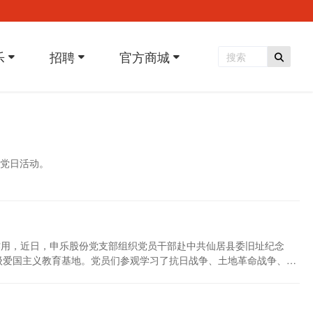
乐
招聘
官方商城
题党日活动。
作用，近日，申乐股份党支部组织党员干部赴中共仙居县委旧址纪念
级爱国主义教育基地。党员们参观学习了抗日战争、土地革命战争、解
家驻足观看，详细了解关于红十三军仙居游击队的历史故事，了解王
回想起半个多世纪以前的峥嵘岁月。 通过此次活动，大家对红军的奋
不忘初心，牢记使命，追溯红色记忆，传承红色基因，找寻初心使