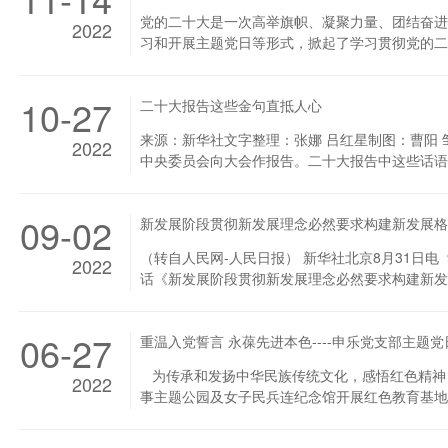
命。
党的二十大是一次高举旗帜、凝聚力量、团结奋进
2022
习和开展主题党日等形式，掀起了学习贯彻党的二
初心、牢记使命”主题党日活动，组织支部全体党
为当前和今后一个时期的首要政治任务，切实把思
10-27
二十大报告这些金句直抵人心
代化国家、全面推进中华民族伟大复兴贡献力量，
意识、奉献意识，也增强了大家的团结意识，提升了.
来源：新华社文字整理：张娜 吕红星制图：曹阳 
2022
中央委员会向大会作报告。二十大报告中这些话语
09-02
新发展阶段贯彻新发展理念必然要求构建新发展格
（转自人民网-人民日报） 新华社北京8月31日
2022
话《新发展阶段贯彻新发展理念必然要求构建新发
化。我们的判断是危和机并存、危中有机、危可转
准确识变、科学应变、主动求变，勇于开顶风船，
06-27
重温入党誓言 永葆先进本色----申乐党支部主题
化国家、向第二个百年奋斗目标进军的阶段。进入
代化国家。如期全面建成小康社会、打赢脱贫攻坚战
为传承和发扬中华民族传统文化，感悟红色精神，2
2022
事主题公园及女子民兵连纪念馆开展红色教育基地学
月。建连以来，在党的旗帜引领下，不忘初心、牢
献”的海霞精神，成为国防后备力量战线基层建设