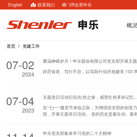
English
联系我们
VR全景申乐
概
首页
党建工作
07-02
重温峥嵘岁月！申乐股份有限公司党支部开展主题
踔厉奋发、笃行不怠，以实际行动庆祝建党 103
2024
07-04
主题党日活动纪实|红色之旅，感受红色革命记忆
在“七•一”建党节来临之际，为增强党支部的创
2023
馆，开展主题党日活动。 党的历史是最生动、最
放战争等多个时期内，仙居地区党和人民进行艰苦
焕忠、曹金库、林迪生等一批革命先烈的红色事迹
11-14
申乐党支部集体学习党的二十大精神
斗历史有了进一步的了解，对如何在新时代背景下