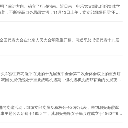
明了前进方向、确立了行动指南。近日来，申乐党支部以组织集体学
，不断提高自身思想觉悟，11月13日上午，党支部组织开展“不忘
声传递着信心和力量。大家表示，要把学习宣传贯彻党的二十大精神作
乐、不断开创新局面的时代篇章的实干实绩，为全面建设社会主义现
为员工们提供了整洁的工作环境，也增强了党员同志们服务群众的责任
二十次全国代表大会在北京人民大会堂隆重开幕。习近平总书记代表十九届
、中央军委主席习近平在党的十九届五中全会第二次全体会议上的重要讲
，我国发展仍然处于重要战略机遇期，但机遇和挑战都有新的发展变
未有，应对好了，机遇也就前所未有。要增强机遇意识、风险意识，
指出，要全面把握新发展阶段。新发展阶段就是全面建设社会主义现代
到第十四个五年规划，一以贯之的主题是把我国建设成为社会主义现
主题的党建活动，组织支部党员及积极分子20位代表，来到洞头海霞军
题公园始建于1955 年，其洞头先锋女子民兵连成立于1960年6
守卫海疆、服务社会中作出了重要贡献，铸就了“爱岛尚武，励志奉
《海霞》 载入《中国共产党历史（第二卷）》。 洞头先锋女子民