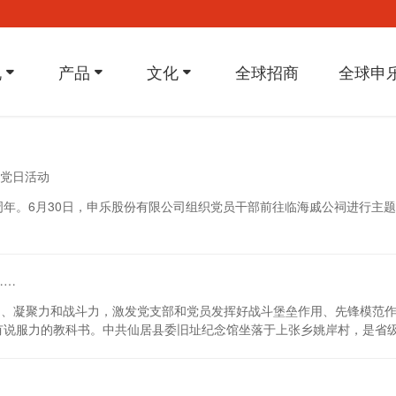
况
产品
文化
全球招商
全球申
党日活动
 周年。6月30日，申乐股份有限公司组织党员干部前往临海戚公祠进行主
……
造力、凝聚力和战斗力，激发党支部和党员发挥好战斗堡垒作用、先锋模范
有说服力的教科书。中共仙居县委旧址纪念馆坐落于上张乡姚岸村，是省
卓绝的革命斗争历史。在一个个展台、一幅幅图片、一件件实物面前，大
，通过纪念馆内陈列着物品,以及反映红十三军战斗生活的图片,不禁让人
，不怕艰苦，弘扬革命精神有了更深的体会。大家纷纷表示要立足岗位，